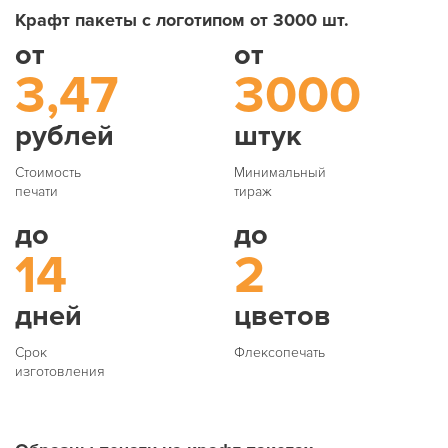
Крафт пакеты с логотипом от 3000 шт.
от
от
3,47
3000
рублей
штук
Стоимость
Минимальный
печати
тираж
до
до
14
2
дней
цветов
Срок
Флексопечать
изготовления