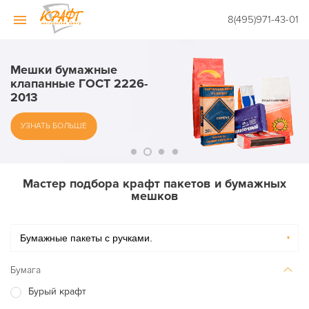
8(495)971-43-01
Мешки бумажные
Пищевые бумажные
Крафт пакеты с
клапанные ГОСТ 2226-
Крафт пакеты с ручками
пакеты для упаковки
логотипом
2013
продуктов
УЗНАТЬ БОЛЬШЕ
УЗНАТЬ БОЛЬШЕ
УЗНАТЬ БОЛЬШЕ
УЗНАТЬ БОЛЬШЕ
Мастер подбора крафт пакетов и бумажных
мешков
Бумага
Бурый крафт