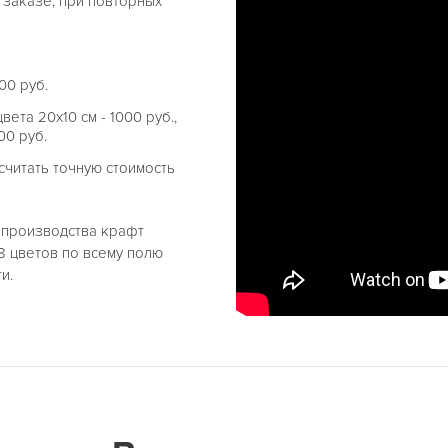
 заказе, при повторных
00 руб.
ета 20х10 см - 1000 руб.,
00 руб.
читать точную стоимость
е производства крафт
8 цветов по всему полю
и.