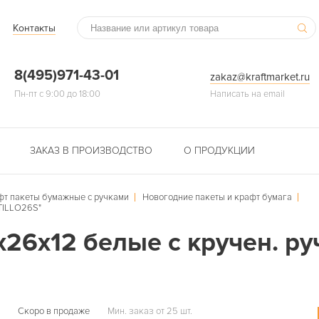
Контакты
8(495)971-43-01
zakaz@kraftmarket.ru
Пн-пт с 9:00 до 18:00
Написать на email
ЗАКАЗ В ПРОИЗВОДСТВО
О ПРОДУКЦИИ
фт пакеты бумажные с ручками
Новогодние пакеты и крафт бумага
RTILLO26S"
26х12 белые с кручен. ру
Скоро в продаже
Мин. заказ от 25 шт.