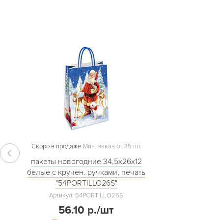
Скоро в продаже
Мин. заказ от 25 шт.
пакеты новогодние 34,5х26х12
белые с кручен. ручками, печать
"54PORTILLO26S"
Артикул: 54PORTILLO26S
56.10 р./шт