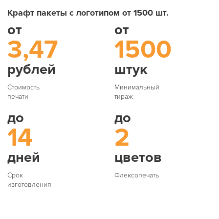
Крафт пакеты с логотипом от 1500 шт.
от
от
3,47
1500
рублей
штук
Стоимость
Минимальный
печати
тираж
до
до
14
2
дней
цветов
Срок
Флексопечать
изготовления