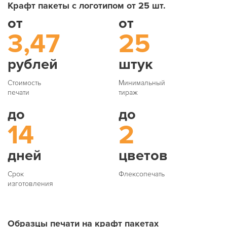
Крафт пакеты с логотипом от 25 шт.
от
от
3,47
25
рублей
штук
Стоимость
Минимальный
печати
тираж
до
до
14
2
дней
цветов
Срок
Флексопечать
изготовления
Образцы печати на крафт пакетах