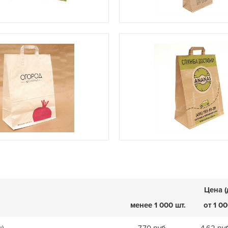
Цена (
менее 1 000 шт.
от 1 00
ы)
7,70 руб.
4,62 ру