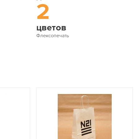
2
цветов
Флексопечать