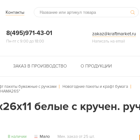
Контакты
8(495)971-43-01
zakaz@kraftmarket.ru
Пн-пт с 9:00 до 18:00
Написать на email
ЗАКАЗ В ПРОИЗВОДСТВО
О ПРОДУКЦИИ
фт пакеты бумажные с ручками
Новогодние пакеты и крафт бумага
KOHAMA26S"
26х11 белые с кручен. ру
В наличии
Мало
Мин. заказ от 25 шт.