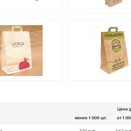
Цена (
менее 1 000 шт.
от 1 00
ы)
7,70 руб.
4,62 ру