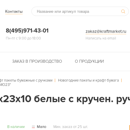
Контакты
8(495)971-43-01
zakaz@kraftmarket.ru
Пн-пт с 9:00 до 18:00
Написать на email
ЗАКАЗ В ПРОИЗВОДСТВО
О ПРОДУКЦИИ
фт пакеты бумажные с ручками
Новогодние пакеты и крафт бумага
LMO23"
23х10 белые с кручен. ру
В наличии
Мало
Мин. заказ от 25 шт.