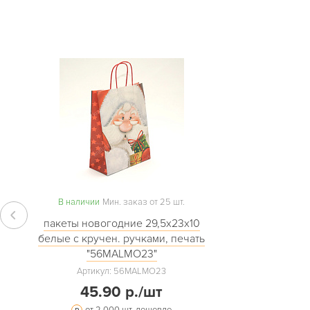
В наличии
Мин. заказ от 25 шт.
пакеты новогодние 29,5х23х10
белые с кручен. ручками, печать
"56MALMO23"
Артикул: 56MALMO23
45.90 р./шт
от 2 000 шт. дешевле