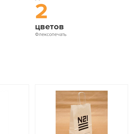
2
цветов
Флексопечать