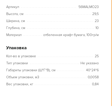
Артикул
56MALMO23
Высота, см
29,5
Ширина, см
23
Глубина, см
10
Материал
отбеленная крафт бумага, 100гр/м
Упаковка
Кол-во в упаковке
25
Тип упаковки
Не указано
Габариты упаковки (Ш*Г*В), см
40*24*6
Объем упаковки, м3
0,0058
Вес упаковки, кг
0,84