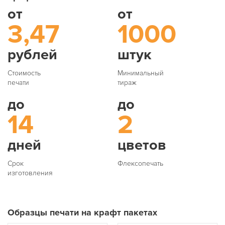
от
от
3,47
1000
рублей
штук
Стоимость
Минимальный
печати
тираж
до
до
14
2
дней
цветов
Срок
Флексопечать
изготовления
Образцы печати на крафт пакетах