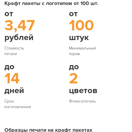
Крафт пакеты с логотипом от 100 шт.
от
от
3,47
100
рублей
штук
Стоимость
Минимальный
печати
тираж
до
до
14
2
дней
цветов
Срок
Флексопечать
изготовления
Образцы печати на крафт пакетах