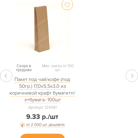
Скоро в
Мин. заказ от 100
продаже
шт.
Пакет под чай/кофе (под
50гр.) 17,0х5,5х3,0 из
коричневой крафт бумаги+п/
э+бумага- 100шт
Артикул: 129391
9.33 р./шт
от 2 000 шт. дешевле