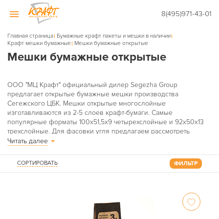
8(495)971-43-01
Главная страница
Бумажные крафт пакеты и мешки в наличии
Крафт мешки бумажные
Мешки бумажные открытые
Мешки бумажные открытые
ООО "МЦ Крафт" официальный дилер Segezha Group
предлагает открытые бумажные мешки производства
Сегежского ЦБК. Мешки открытые многослойные
изготавливаются из 2-5 слоев крафт-бумаги. Самые
популярные форматы 100х51,5х9 четырехслойные и 92х50х13
трехслойные. Для фасовки угля предлагаем рассмотреть
мешки с типовым логотипом по 3, 5 и 10 кг угля. Возможно
Читать далее
использование дополнительных слоев (белый верхний слой, п/
э слой, ламинированный слой). Существует три типа
СОРТИРОВАТЬ
ФИЛЬТР
конструкции открытых мешков: шестигранное дно (внешняя
складка), четырехгранное дно (внутренняя складка), мешки с
прошитым дном.