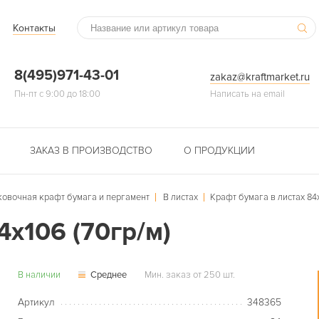
Контакты
8(495)971-43-01
zakaz@kraftmarket.ru
Пн-пт с 9:00 до 18:00
Написать на email
ЗАКАЗ В ПРОИЗВОДСТВО
О ПРОДУКЦИИ
ковочная крафт бумага и пергамент
В листах
Крафт бумага в листах 84х
4х106 (70гр/м)
В наличии
Среднее
Мин. заказ от 250 шт.
Артикул
348365