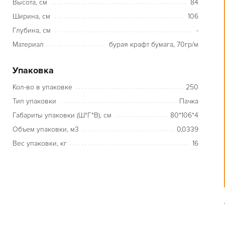
Высота, см
84
Ширина, см
106
Глубина, см
-
Материал
бурая крафт бумага, 70гр/м
Упаковка
Кол-во в упаковке
250
Тип упаковки
Пачка
Габариты упаковки (Ш*Г*В), см
80*106*4
Объем упаковки, м3
0,0339
Вес упаковки, кг
16