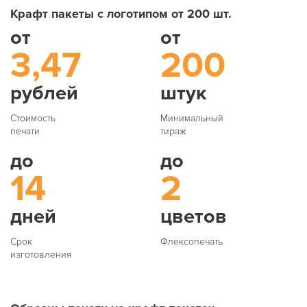
Крафт пакеты с логотипом от 200 шт.
от
от
3,47
200
рублей
штук
Стоимость
Минимальный
печати
тираж
до
до
14
2
дней
цветов
Срок
Флексопечать
изготовления