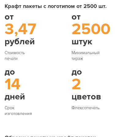
Крафт пакеты с логотипом от 2500 шт.
от
от
3,47
2500
рублей
штук
Стоимость
Минимальный
печати
тираж
до
до
14
2
дней
цветов
Срок
Флексопечать
изготовления