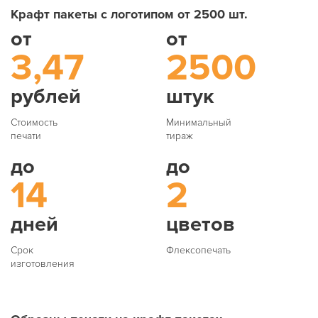
Крафт пакеты с логотипом от 2500 шт.
от
от
3,47
2500
рублей
штук
Стоимость
Минимальный
печати
тираж
до
до
14
2
дней
цветов
Срок
Флексопечать
изготовления